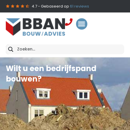
4.7
- Gebaseerd op
61
reviews
Wilt u een bedrijfspand
bouwen?