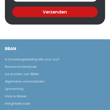
Verzenden
BBAN
Is bouwbegeleiding iets voor jou?
Bouwwoordenboek
Lid worden van BBAN
Algemene voorwaarden
Sponsoring
Visie & Missie
Integriteitscode