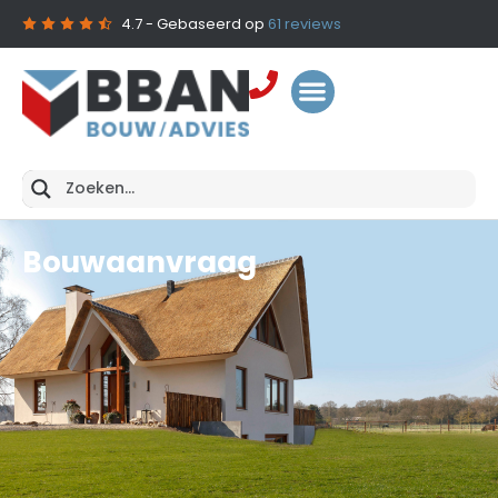
4.7
- Gebaseerd op
61
reviews
Bouwaanvraag