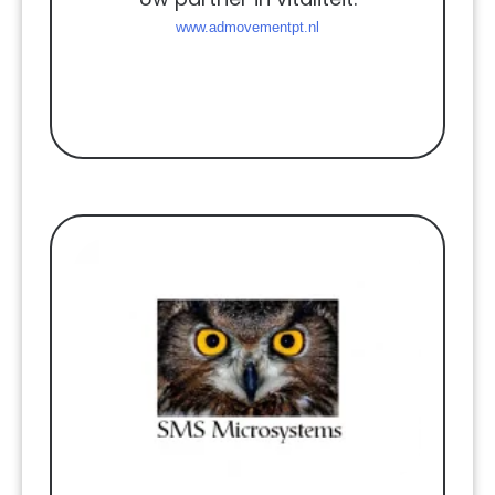
www.admovementpt.nl