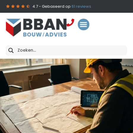
4.7
- Gebaseerd op
61
reviews