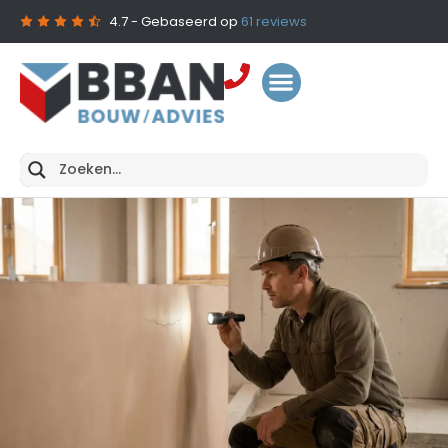
4.7
- Gebaseerd op
61
reviews