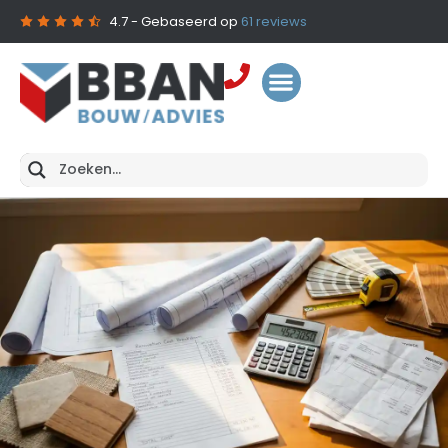
4.7
- Gebaseerd op
61
reviews