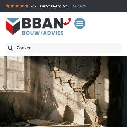
4.7
- Gebaseerd op
61
reviews