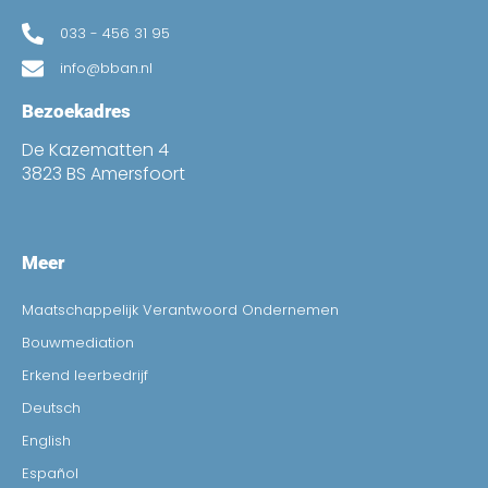
033 - 456 31 95
info@bban.nl
Bezoekadres
De Kazematten 4
3823 BS Amersfoort
Meer
Maatschappelijk Verantwoord Ondernemen
Bouwmediation
Erkend leerbedrijf
Deutsch
English
Español