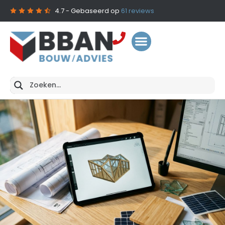
4.7
- Gebaseerd op
61
reviews