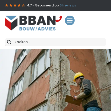
4.7
- Gebaseerd op
61
reviews