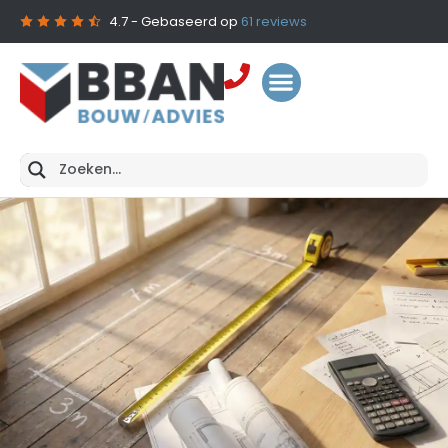
4.7
- Gebaseerd op
61
reviews