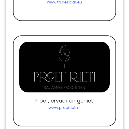
www.triplesolar.eu
Proef, ervaar en geniet!
www.proefrieti.nl