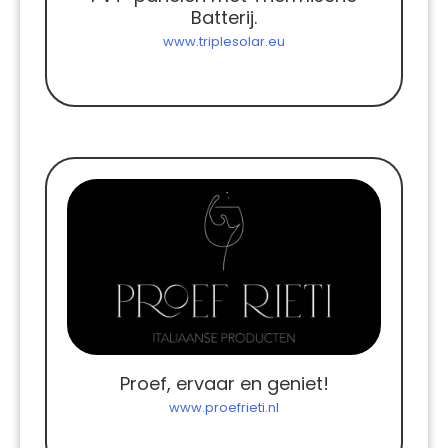
Batterij.
www.triplesolar.eu
Proef, ervaar en geniet!
www.proefrieti.nl