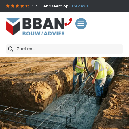
4.7
- Gebaseerd op
61
reviews