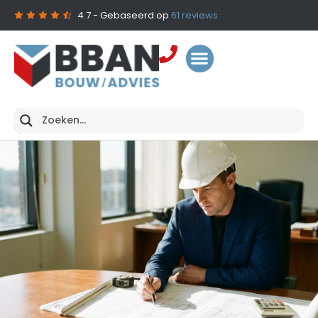
4.7
- Gebaseerd op
61
reviews