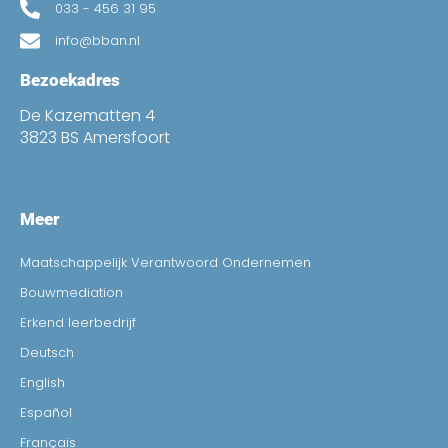
033 - 456 31 95
info@bban.nl
Bezoekadres
De Kazematten 4
3823 BS Amersfoort
Meer
Maatschappelijk Verantwoord Ondernemen
Bouwmediation
Erkend leerbedrijf
Deutsch
English
Español
Français