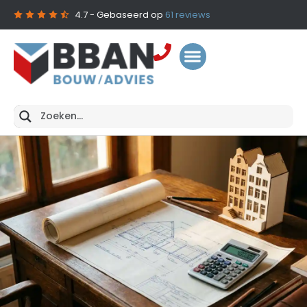
4.7
- Gebaseerd op
61
reviews