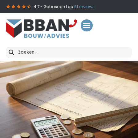
4.7
- Gebaseerd op
61
reviews