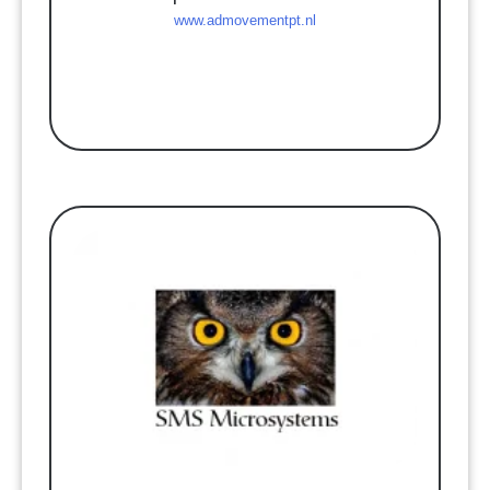
www.admovementpt.nl