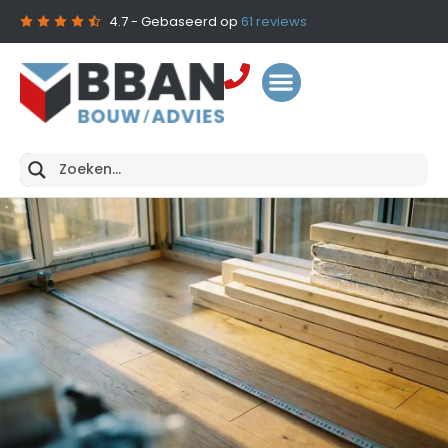
4.7
- Gebaseerd op
61
reviews