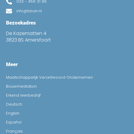
033 - 456 31 95
info@bban.nl
Bezoekadres
De Kazematten 4
3823 BS Amersfoort
Meer
Maatschappelijk Verantwoord Ondernemen
Bouwmediation
Erkend leerbedrijf
Deutsch
English
Español
Français