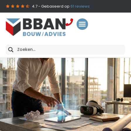
4.7
- Gebaseerd op
61
reviews