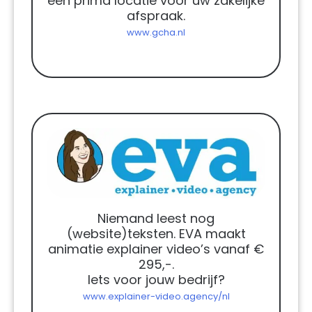
een prima locatie voor uw zakelijke
afspraak.
www.gcha.nl
Niemand leest nog
(website)teksten. EVA maakt
animatie explainer video’s vanaf €
295,-.
Iets voor jouw bedrijf?
www.explainer-video.agency/nl