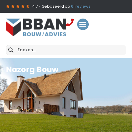
4.7
- Gebaseerd op
61
reviews
Nazorg Bouw