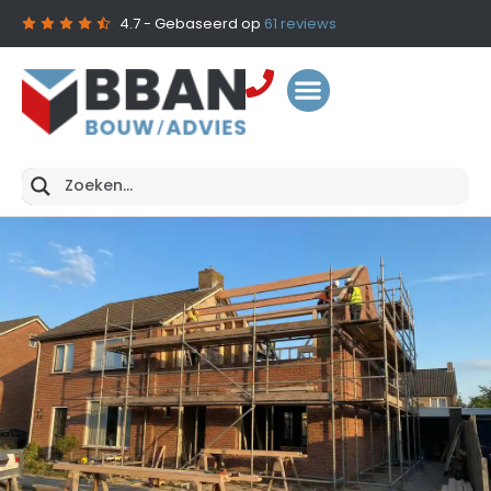
4.7
- Gebaseerd op
61
reviews