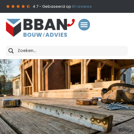
4.7
- Gebaseerd op
61
reviews