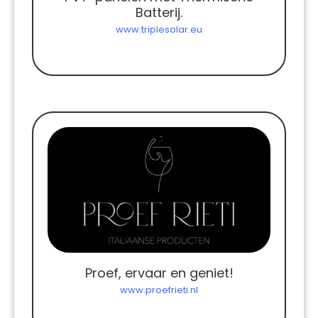
Batterij.
www.triplesolar.eu
Proef, ervaar en geniet!
www.proefrieti.nl