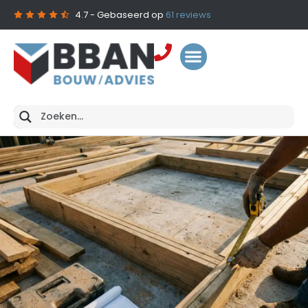
4.7
- Gebaseerd op
61
reviews