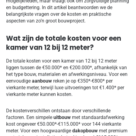
mogelijkheden, maar vraagt ook om zorgvuldige planning
en budgettering. In dit artikel beantwoorden we de
belangrijkste vragen over de kosten en praktische
aspecten van zo’n groot bouwproject.
Wat zijn de totale kosten voor een
kamer van 12 bij 12 meter?
De totale kosten voor een kamer van 12 bij 12 meter
liggen tussen de €50.000* en €200.000*, afhankelijk van
het type bouw, materialen en afwerkingsniveau. Voor een
eenvoudige
aanbouw
reken je op €350*-€800* per
vierkante meter, terwijl luxe uitvoeringen tot €1.400* per
vierkante meter kunnen kosten.
De kostenverschillen ontstaan door verschillende
factoren. Een simpele
uitbouw
met standaardafwerking
kost ongeveer €50.000*-€115.000* voor 144 vierkante
meter. Voor een hoogwaardige
dakopbouw
met premium