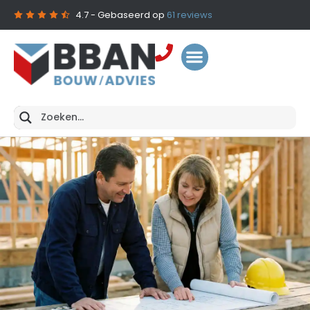
4.7
- Gebaseerd op
61
reviews