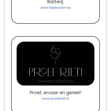
Batterij.
www.triplesolar.eu
Proef, ervaar en geniet!
www.proefrieti.nl