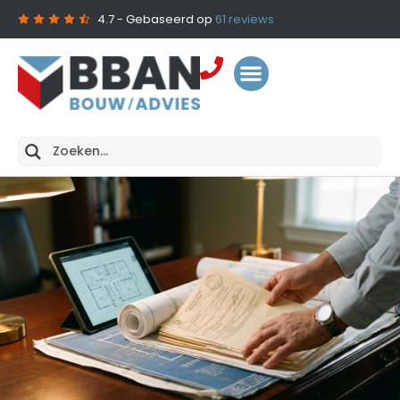
4.7
- Gebaseerd op
61
reviews