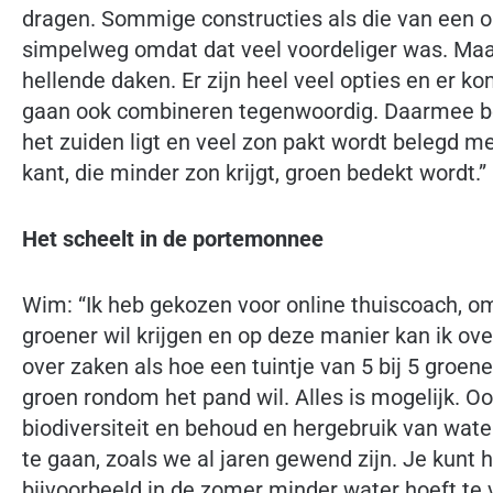
dragen. Sommige constructies als die van een op
simpelweg omdat dat veel voordeliger was. Ma
hellende daken. Er zijn heel veel opties en er 
gaan ook combineren tegenwoordig. Daarmee be
het zuiden ligt en veel zon pakt wordt belegd m
kant, die minder zon krijgt, groen bedekt wordt.”
Het scheelt in de portemonnee
Wim: “Ik heb gekozen voor online thuiscoach, om
groener wil krijgen en op deze manier kan ik ov
over zaken als hoe een tuintje van 5 bij 5 groen
groen rondom het pand wil. Alles is mogelijk. O
biodiversiteit en behoud en hergebruik van water.
te gaan, zoals we al jaren gewend zijn. Je kunt h
bijvoorbeeld in de zomer minder water hoeft te 