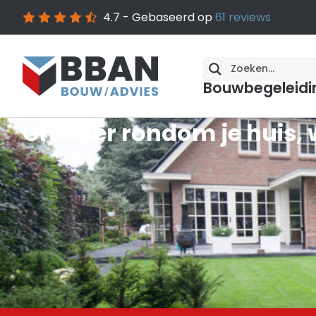
4.7
- Gebaseerd op
61
reviews
Bouwbegeleidi
Groener rondom je huis