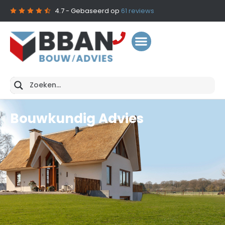
4.7
- Gebaseerd op
61
reviews
Bouwkundig Advies