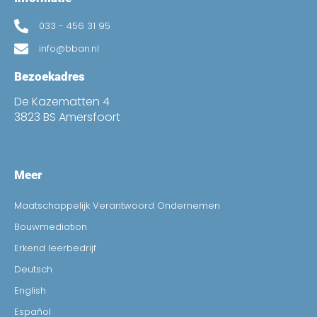
033 - 456 31 95
info@bban.nl
Bezoekadres
De Kazematten 4
3823 BS Amersfoort
Meer
Maatschappelijk Verantwoord Ondernemen
Bouwmediation
Erkend leerbedrijf
Deutsch
English
Español