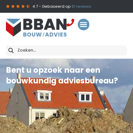
4.7
- Gebaseerd op
61
reviews
Bent u opzoek naar een
bouwkundig adviesbureau?