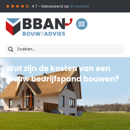
4.7
- Gebaseerd op
61
reviews
Wat zijn de kosten van een
nieuw bedrijfspand bouwen?