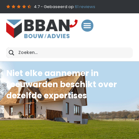
4.7
- Gebaseerd op
61
reviews
Niet elke aannemer in
Leeuwarden beschikt over
dezelfde expertises