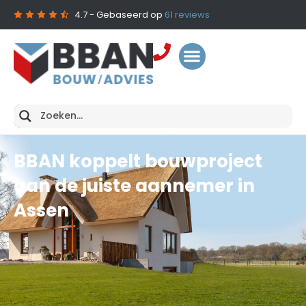
4.7
- Gebaseerd op
61
reviews
BBAN koppelt bouwproject
aan de juiste aannemer in
Assen