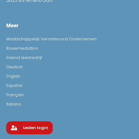
3823 BS Amersfoort
Meer
Maatschappelijk Verantwoord Ondernemen
Bouwmediation
Erkend leerbedrijf
Deutsch
English
Español
Français
Italiano
Leden login