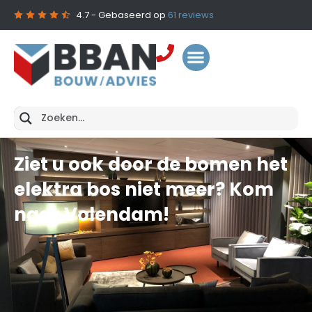
4.7
- Gebaseerd op
61
reviews
Ziet u ook door de bomen het
elektra bos niet meer? Kom
naar Volendam!