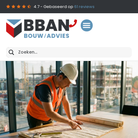
4.7
- Gebaseerd op
61
reviews