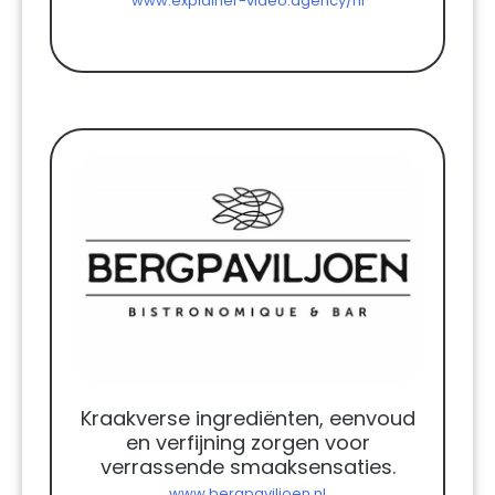
www.explainer-video.agency/nl
Kraakverse ingrediënten, eenvoud
en verfijning zorgen voor
verrassende smaaksensaties.
www.bergpaviljoen.nl