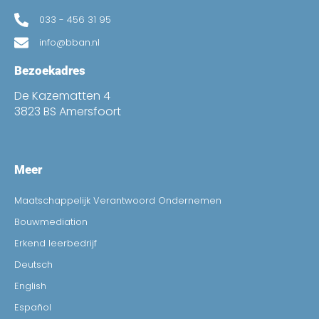
033 - 456 31 95
info@bban.nl
Bezoekadres
De Kazematten 4
3823 BS Amersfoort
Meer
Maatschappelijk Verantwoord Ondernemen
Bouwmediation
Erkend leerbedrijf
Deutsch
English
Español