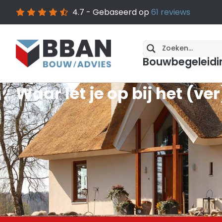
4.7
- Gebaseerd op
61
reviews
Bouwbegeleidi
Waar let je op bij het (