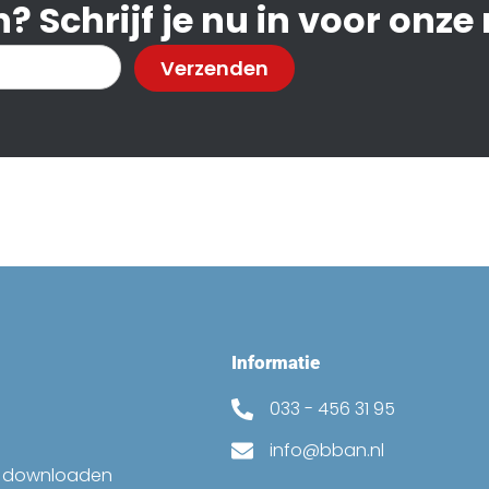
? Schrijf je nu in voor onze
Verzenden
Informatie
033 - 456 31 95
info@bban.nl
k downloaden