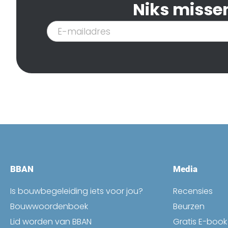
Niks missen
Inschrijven
nieuwsbrief
BBAN
Media
Is bouwbegeleiding iets voor jou?
Recensies
Bouwwoordenboek
Beurzen
Lid worden van BBAN
Gratis E-boo