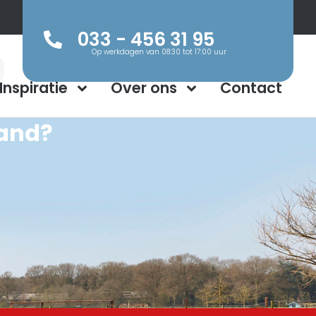
033 - 456 31 95
Op werkdagen van 08:30 tot 17:00 uur
Inspiratie
Over ons
Contact
pand?