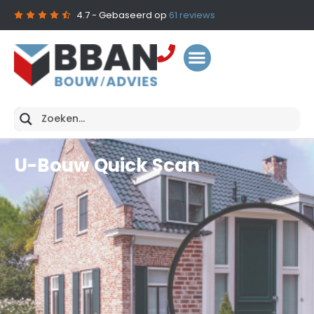
4.7
- Gebaseerd op
61
reviews
U-Bouw Quick Scan