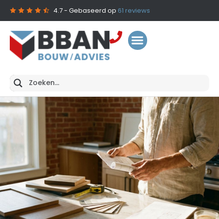
4.7
- Gebaseerd op
61
reviews