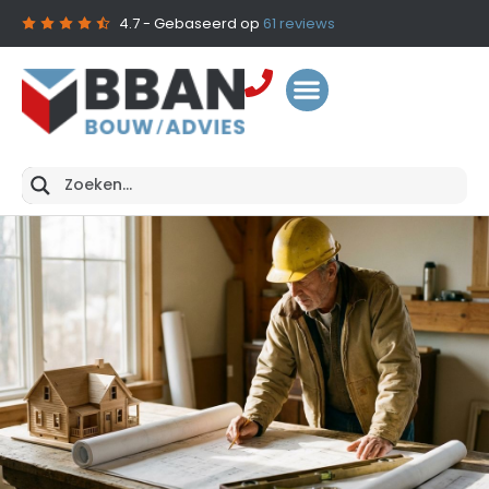
4.7
- Gebaseerd op
61
reviews