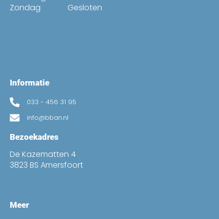
Zondag
Gesloten
Informatie
033 - 456 31 95
info@bban.nl
Bezoekadres
De Kazematten 4
3823 BS Amersfoort
Meer