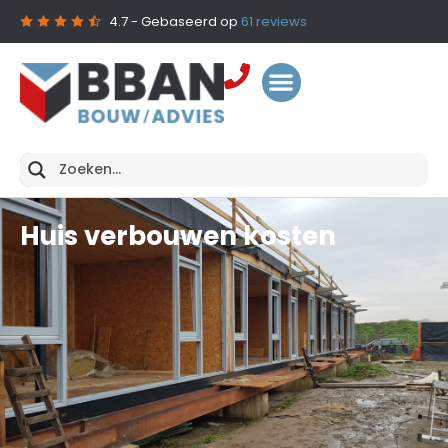
4.7
- Gebaseerd op
61
reviews
Huis verbouwen kosten