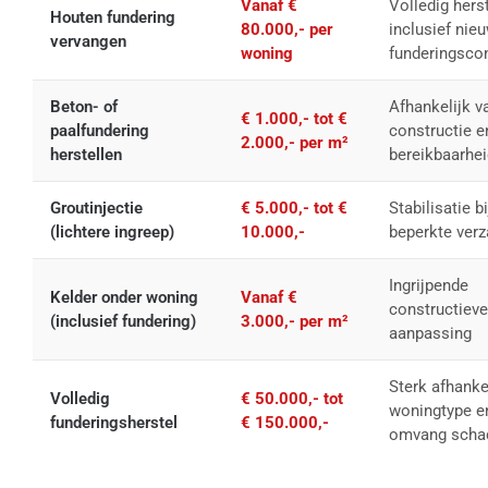
Vanaf €
Volledig hers
Houten fundering
80.000,- per
inclusief nie
vervangen
woning
funderingscon
Beton- of
Afhankelijk v
€ 1.000,- tot €
paalfundering
constructie e
2.000,- per m²
herstellen
bereikbaarhei
Groutinjectie
€ 5.000,- tot €
Stabilisatie bi
(lichtere ingreep)
10.000,-
beperkte verz
Ingrijpende
Kelder onder woning
Vanaf €
constructieve
(inclusief fundering)
3.000,- per m²
aanpassing
Sterk afhanke
Volledig
€ 50.000,- tot
woningtype e
funderingsherstel
€ 150.000,-
omvang scha