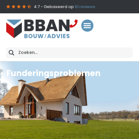
4.7
- Gebaseerd op
61
reviews
Funderingsproblemen