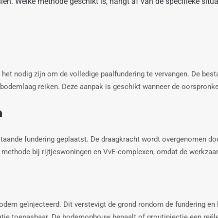
en. Welke methode geschikt is, hangt af van de specifieke situa
n het nodig zijn om de volledige paalfundering te vervangen. De be
 bodemlaag reiken. Deze aanpak is geschikt wanneer de oorspronkeli
n
taande fundering geplaatst. De draagkracht wordt overgenomen doo
kte methode bij rijtjeswoningen en VvE-complexen, omdat de werkza
bodem geïnjecteerd. Dit verstevigt de grond rondom de fundering en 
uatie toepasbaar. De bodemopbouw bepaalt of groutinjectie een reële