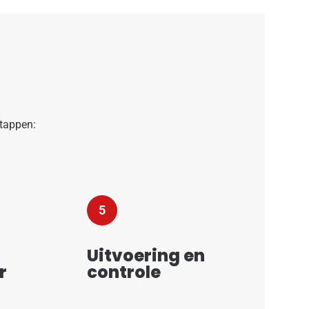
stappen:
5
Uitvoering en
r
controle