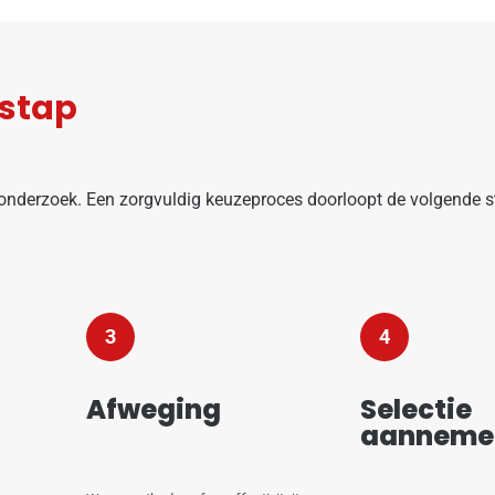
 stap
t onderzoek. Een zorgvuldig keuzeproces doorloopt de volgende 
3
4
Afweging
Selectie
aanneme