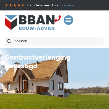
4.7
- Gebaseerd op
61
reviews
Contractverlenging
bevestigd