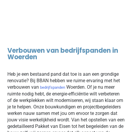
bouwkostenramingen. Onze projectbegeleiders zorgen
ervoor dat alles soepel verloopt, zodat jij je kunt
concentreren op jouw bedrijfsvoering terwijl wij de bouw
of verbouwing voor je regelen.
Verbouwen van bedrijfspanden in
Woerden
Heb je een bestaand pand dat toe is aan een grondige
renovatie? Bij BBAN hebben we ruime ervaring met het
verbouwen van
Woerden. Of je nu meer
bedrijfspanden
ruimte nodig hebt, de energie-efficiëntie wilt verbeteren
of de werkplekken wilt moderniseren, wij staan klaar om
je te helpen. Onze bouwkundigen en projectbegeleiders
werken nauw samen met jou om ervoor te zorgen dat
jouw visie werkelijkheid wordt. Van het opstellen van een
gedetailleerd Pakket van Eisen tot het begeleiden van de