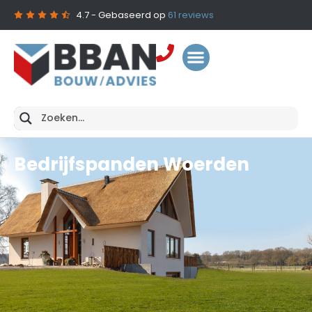
4.7
- Gebaseerd op
61
reviews
Bedrijfspanden Woerden