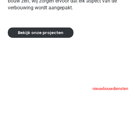
bouw zelf, wij zorgen ervoor dat elk aspect van de
verbouwing wordt aangepakt.
Bekijk onze projecten
Nieuwbouw bedrijfspanden in
Woerden
Droom je van een volledig nieuw bedrijfspand dat
volledig is afgestemd op de behoeften van jouw
onderneming? BBAN biedt uitgebreide
nieuwbouwdiensten
voor bedrijfspanden Woerden. Wij begeleiden je vanaf
de eerste schets tot en met de oplevering van het
gebouw. Ons team van deskundigen zorgt voor
gedetailleerde bouwtekeningen, bestektekeningen en
nauwkeurige bouwkostenramingen, zodat je precies
weet waar je aan toe bent. We werken samen met de
beste bouwkundigen en architecten om ervoor te zorgen