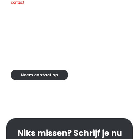
op met BBAN voor een vrijblijvend
contact
adviesgesprek. Onze ervaren en vriendelijke
medewerkers staan klaar om al jouw vragen te
beantwoorden en je te begeleiden bij jouw bouw- of
verbouwproject. Of je nu een bestaand pand wilt
aanpassen of een geheel nieuw pand wilt laten
bouwen, wij hebben de kennis en expertise om jouw
project tot een succes te maken.
Neem contact op
Niks missen? Schrijf je nu