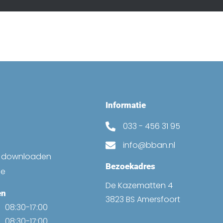
Informatie
033 - 456 31 95
info@bban.nl
k downloaden
Bezoekadres
ne
De Kazematten 4
en
3823 BS Amersfoort
08:30-17:00
08:30-17:00