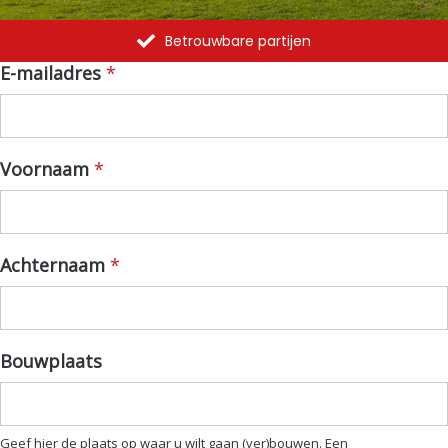
Betrouwbare partijen
Wilt
E-mailadres
*
u
dat
een
van
Voornaam
*
onze
plaatselijke
bouwbegeleiders
contact
Achternaam
*
met
u
opneemt?
Bouwplaats
Geef hier de plaats op waar u wilt gaan (ver)bouwen. Een