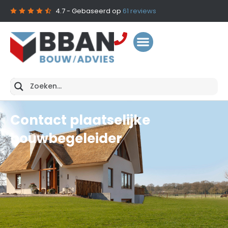
4.7
- Gebaseerd op
61
reviews
Contact plaatselijke
bouwbegeleider