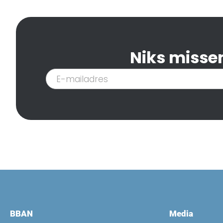
Niks missen
Inschrijven
nieuwsbrief
BBAN
Media