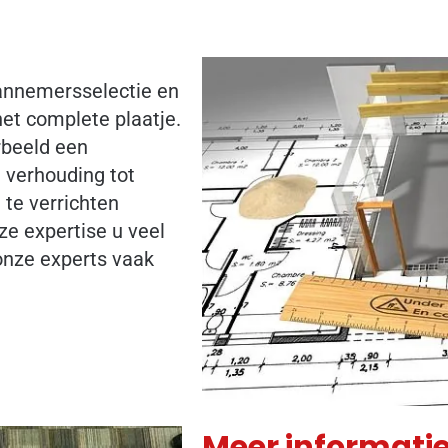
annemersselectie en
et complete plaatje.
rbeeld een
e verhouding tot
 te verrichten
e expertise u veel
 onze experts vaak
Meer informati