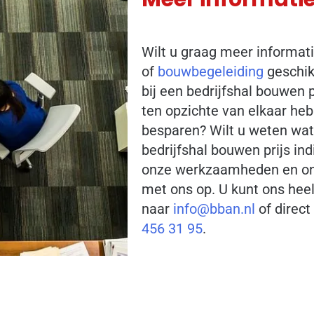
Wilt u graag meer informat
of
bouwbegeleiding
geschikt
bij een bedrijfshal bouwen p
ten opzichte van elkaar he
besparen? Wilt u weten wa
bedrijfshal bouwen prijs ind
onze werkzaamheden en on
met ons op. U kunt ons hee
naar
info@bban.nl
of direct
456 31 95
.