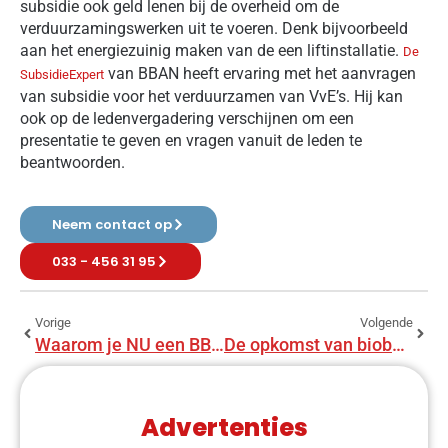
subsidie ook geld lenen bij de overheid om de
verduurzamingswerken uit te voeren. Denk bijvoorbeeld
aan het energiezuinig maken van de een liftinstallatie.
De
van BBAN heeft ervaring met het aanvragen
SubsidieExpert
van subsidie voor het verduurzamen van VvE’s. Hij kan
ook op de ledenvergadering verschijnen om een
presentatie te geven en vragen vanuit de leden te
beantwoorden.
Neem contact op
033 - 456 31 95
Vorige
Volgende
Waarom je NU een BBAN Quick Scan moet doen: jouw sleutel tot een succesvolle pandverbetering
De opkomst van biobased bouwen: bouwen met de natuur
Advertenties