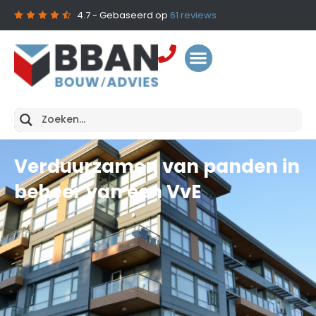
4.7
- Gebaseerd op
61
reviews
Verduurzamen van panden in
beheer van een VvE