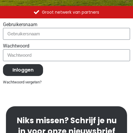
werk van partners
Betrouwbare
Gebruikersnaam
Wachtwoord
Inloggen
Wachtwoord vergeten?
Niks missen? Schrijf je nu
in voor onze nieuwsbrief